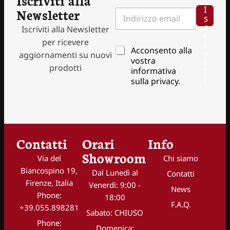
I
I
Newsletter
I
n
s
n
d
c
Iscriviti alla Newsletter
d
i
r
i
per ricevere
r
i
P
Acconsento alla
r
v
i
aggiornamenti su nuovi
r
i
vostra
i
z
prodotti
i
z
t
informativa
z
v
i
z
sulla privacy.
o
a
o
e
c
e
m
y
m
a
*
a
i
i
l
l
Contatti
Orari
Info
P
*
r
Showroom
Via del
Chi siamo
i
v
Biancospino 19,
Dal Lunedì al
Contatti
a
Firenze, Italia
Venerdì: 9:00 -
News
c
Phone:
18:00
y
F.A.Q.
+39.055.898281
Sabato: CHIUSO
Phone:
Domenica: