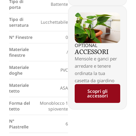
Tipo di
Battente
porta
Tipo di
Lucchettabile
serratura
N° Finestre
0
OPTIONAL
ACCESSORI
Materiale
/
finestre
Mensole e ganci per
arredare e tenere
Materiale
PVC
ordinata la tua
doghe
casetta da giardino
Materiale
ASA
Scopri gli
tetto
accessori
Forma del
Monoblocco 1
tetto
spiovente
N°
6
Piastrelle