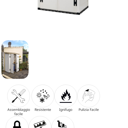
Assemblaggio
Resistente
Ignifugo
Pulizia Facile
facile