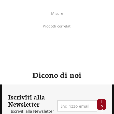
Misure
Prodotti correlati
Dicono di noi
Iscriviti alla
I
Newsletter
I
s
n
c
Iscriviti alla Newsletter
d