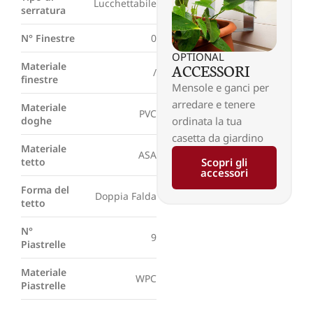
Lucchettabile
serratura
N° Finestre
0
OPTIONAL
ACCESSORI
Materiale
/
finestre
Mensole e ganci per
arredare e tenere
Materiale
PVC
ordinata la tua
doghe
casetta da giardino
Materiale
ASA
Scopri gli
tetto
accessori
Forma del
Doppia Falda
tetto
N°
9
Piastrelle
Materiale
WPC
Piastrelle