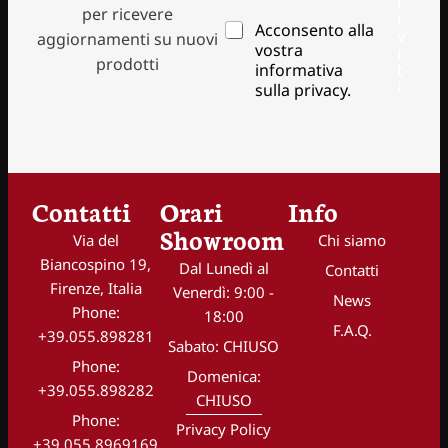
r
i
per ricevere
P
i
P
Acconsento alla
r
r
v
aggiornamenti su nuovi
r
i
vostra
i
i
prodotti
i
z
t
informativa
v
v
i
z
a
sulla privacy.
a
o
c
c
e
y
y
m
I
*
a
n
i
d
l
Contatti
Orari
i
Info
*
r
Showroom
Via del
Chi siamo
i
z
Biancospino 19,
Dal Lunedì al
Contatti
z
Firenze, Italia
Venerdì: 9:00 -
o
News
Phone:
18:00
e
F.A.Q.
+39.055.898281
m
Sabato: CHIUSO
a
Phone:
i
Domenica:
+39.055.898282
l
CHIUSO
Phone:
Privacy Policy
+39.055.8969169