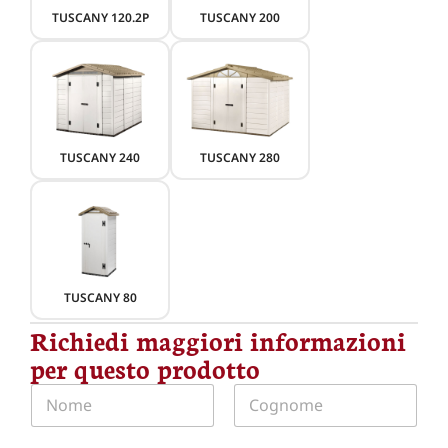
TUSCANY 120.2P
TUSCANY 200
TUSCANY 240
TUSCANY 280
TUSCANY 80
Richiedi maggiori informazioni
per questo prodotto
N
o
m
Nome
Cognome