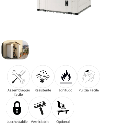
Assemblaggio
Resistente
Ignifugo
Pulizia Facile
facile
Lucchettabile
Verniciabile
Optional