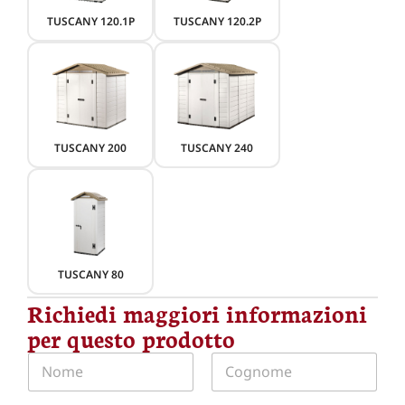
TUSCANY 120.1P
TUSCANY 120.2P
TUSCANY 200
TUSCANY 240
TUSCANY 80
Richiedi maggiori informazioni
per questo prodotto
N
o
m
Nome
Cognome