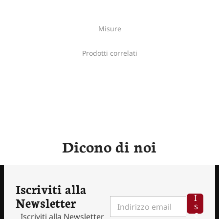
Misure
Prodotti correlati
Dicono di noi
Iscriviti alla
I
I
Newsletter
I
n
s
n
d
c
Iscriviti alla Newsletter
d