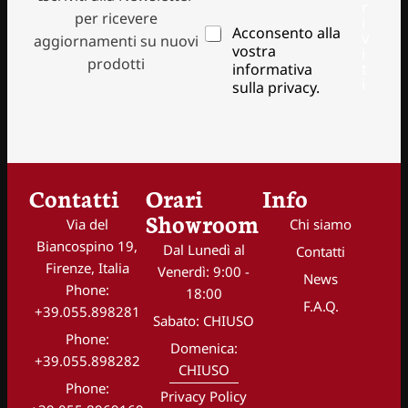
i
r
i
per ricevere
r
i
P
Acconsento alla
r
v
i
aggiornamenti su nuovi
r
i
vostra
i
z
prodotti
i
z
t
informativa
z
v
i
z
sulla privacy.
o
a
o
P
c
e
r
y
m
i
*
a
v
i
a
l
Contatti
Orari
Info
c
*
y
Showroom
Via del
Chi siamo
e
m
Biancospino 19,
Dal Lunedì al
Contatti
a
Firenze, Italia
Venerdì: 9:00 -
News
i
Phone:
18:00
l
F.A.Q.
+39.055.898281
Sabato: CHIUSO
Phone:
Domenica:
+39.055.898282
CHIUSO
Phone:
Privacy Policy