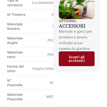
Tipo di
Lucchettabile
serratura
N° Finestre
0
OPTIONAL
ACCESSORI
Materiale
/
finestre
Mensole e ganci per
arredare e tenere
Materiale
PVC
ordinata la tua
doghe
casetta da giardino
Materiale
ASA
Scopri gli
tetto
accessori
Forma del
Doppia Falda
tetto
N°
42
Piastrelle
Materiale
WPC
Piastrelle