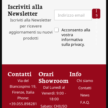
Iscriviti alla
P
I
Newsletter
I
r
s
n
i
c
Iscriviti alla Newsletter
d
v
r
i
per ricevere
a
i
P
Acconsento alla
r
v
c
aggiornamenti su nuovi
r
i
vostra
i
y
prodotti
i
z
t
informativa
e
v
i
z
sulla privacy.
m
a
o
a
c
e
i
y
m
l
*
a
I
i
n
l
Contatti
Orari
Info
d
*
i
Showroom
Via del
Chi siamo
r
i
Biancospino 19,
Dal Lunedì al
Contatti
z
Firenze, Italia
Venerdì: 9:00 -
News
z
Phone:
18:00
o
F.A.Q.
+39.055.898281
Sabato: CHIUSO