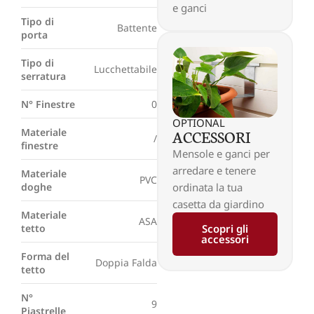
e ganci
Tipo di
Battente
porta
Tipo di
Lucchettabile
serratura
N° Finestre
0
OPTIONAL
ACCESSORI
Materiale
/
finestre
Mensole e ganci per
arredare e tenere
Materiale
PVC
ordinata la tua
doghe
casetta da giardino
Materiale
ASA
Scopri gli
tetto
accessori
Forma del
Doppia Falda
tetto
N°
9
Piastrelle