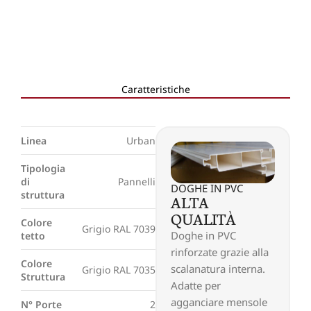
y
*
Caratteristiche
Linea
Urban
Tipologia
di
Pannelli
DOGHE IN PVC
struttura
ALTA
QUALITÀ
Colore
Grigio RAL 7039
Doghe in PVC
tetto
rinforzate grazie alla
Colore
scalanatura interna.
Grigio RAL 7035
Struttura
Adatte per
agganciare mensole
N° Porte
2