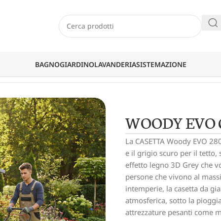
BAGNO
GIARDINO
LAVANDERIA
SISTEMAZIONE
80
WOODY EVO 
La CASETTA Woody EVO 280 è 
e il grigio scuro per il tetto
effetto legno 3D Grey che vo
persone che vivono al massi
intemperie, la casetta da gi
atmosferica, sotto la pioggia
attrezzature pesanti come m