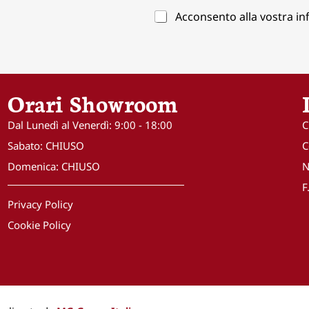
i
P
P
Acconsento alla vostra inf
r
r
r
i
i
i
z
v
v
z
a
a
o
c
c
e
y
Orari Showroom
y
m
I
*
a
n
i
d
Dal Lunedì al Venerdì: 9:00 - 18:00
C
l
i
Sabato: CHIUSO
C
*
r
i
Domenica: CHIUSO
N
z
F
z
o
Privacy Policy
e
Cookie Policy
m
a
i
l