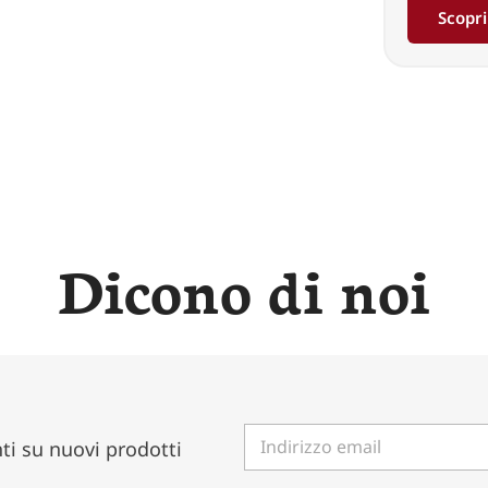
Scopri
Dicono di noi
I
ti su nuovi prodotti
n
d