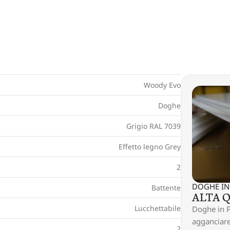
y
*
Woody Evo
Doghe
Grigio RAL 7039
Effetto legno Grey
2
DOGHE IN
Battente
ALTA 
Lucchettabile
Doghe in P
agganciar
2