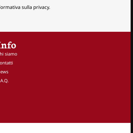
ormativa sulla privacy.
Info
hi siamo
ontatti
ews
.A.Q.