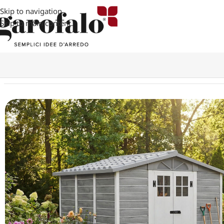
Skip to navigation
Skip to main content
Home
GIARDINO
CASETTE
WOODY EVO
WOODY EVO GREY 2